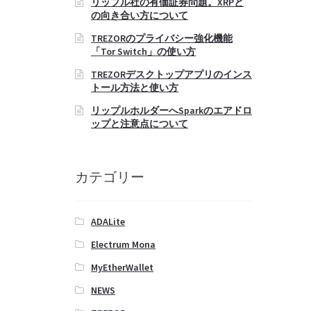
リップル社の有価証券問題。XRPと
の向き合い方について
TREZORのプライバシー強化機能
「Tor Switch」の使い方
TREZORデスクトップアプリのインス
トール方法と使い方
リップルホルダーへSparkのエアドロ
ップと注意点について
カテゴリー
ADALite
Electrum Mona
MyEtherWallet
NEWS