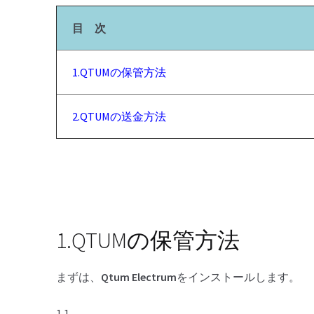
目 次
1.QTUMの保管方法
2.QTUMの送金方法
1.QTUMの保管方法
まずは、
Qtum Electrum
をインストールします。
1.1