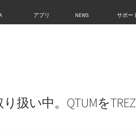
A
アプリ
NEWS
サポー
扱い中。QTUMをTREZ