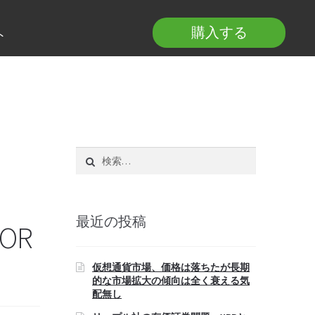
購入する
ト
検
索:
最近の投稿
OR
仮想通貨市場、価格は落ちたが長期
的な市場拡大の傾向は全く衰える気
配無し