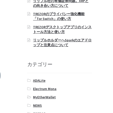
リップル社の有価証券問題。XRPと
の向き合い方について
TREZORのプライバシー強化機能
「Tor Switch」の使い方
TREZORデスクトップアプリのインス
トール方法と使い方
リップルホルダーへSparkのエアドロ
ップと注意点について
カテゴリー
ADALite
Electrum Mona
MyEtherWallet
NEWS