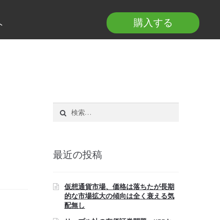
購入する
ト
検
索:
最近の投稿
仮想通貨市場、価格は落ちたが長期
的な市場拡大の傾向は全く衰える気
配無し